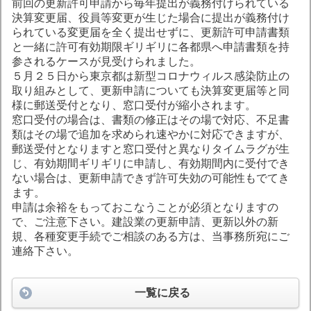
前回の更新許可申請から毎年提出が義務付けられている
決算変更届、役員等変更が生じた場合に提出が義務付け
られている変更届を全く提出せずに、更新許可申請書類
と一緒に許可有効期限ギリギリに各都県へ申請書類を持
参されるケースが見受けられました。
５月２５日から東京都は新型コロナウィルス感染防止の
取り組みとして、更新申請についても決算変更届等と同
様に郵送受付となり、窓口受付が縮小されます。
窓口受付の場合は、書類の修正はその場で対応、不足書
類はその場で追加を求められ速やかに対応できますが、
郵送受付となりますと窓口受付と異なりタイムラグが生
じ、有効期間ギリギリに申請し、有効期間内に受付でき
ない場合は、更新申請できず許可失効の可能性もでてき
ます。
申請は余裕をもっておこなうことが必須となりますの
で、ご注意下さい。建設業の更新申請、更新以外の新
規、各種変更手続でご相談のある方は、当事務所宛にご
連絡下さい。
一覧に戻る