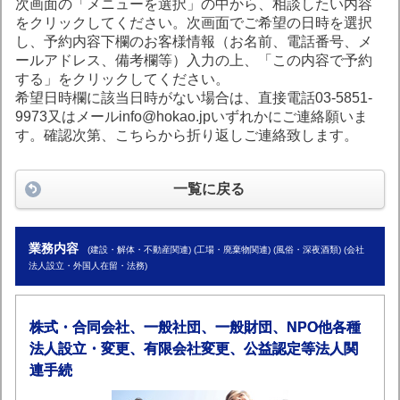
次画面の「メニューを選択」の中から、相談したい内容
をクリックしてください。次画面でご希望の日時を選択
し、予約内容下欄のお客様情報（お名前、電話番号、メ
ールアドレス、備考欄等）入力の上、「この内容で予約
する」をクリックしてください。
希望日時欄に該当日時がない場合は、直接電話03-5851-
9973又はメールinfo@hokao.jpいずれかにご連絡願いま
す。確認次第、こちらから折り返しご連絡致します。
一覧に戻る
業務内容
(建設・解体・不動産関連) (工場・廃棄物関連) (風俗・深夜酒類) (会社
法人設立・外国人在留・法務)
株式・合同会社、一般社団、一般財団、NPO他各種
法人設立・変更、有限会社変更、公益認定等法人関
連手続