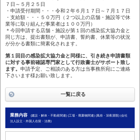
７日～５月２５日
・申請受付期間・・・令和２年６月１７日～７月１７日
・支給額・・・５０万円（２つ以上の店舗・施設等で休
業等に取り組んだ事業者は１００万円）
＊今回申請する店舗・施設が第１回の感染拡大協力金と
同じ方は、提出書類が、申請書、誓約書、休業等の状況
が分かる書類に簡素化されます。
第１回目の感染拡大協力金と同様に、引き続き申請書類
に対する事前確認専門家として行政書士がサポート致し
ます。
申請予定、ご相談のある方は当事務所宛にご連絡
下さいます様お願い致します。
一覧に戻る
業務内容
(建設・解体・不動産関連) (工場・廃棄物関連) (風俗・深夜酒類) (会社
法人設立・外国人在留・法務)