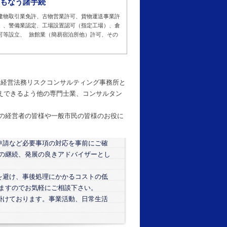
もなう諸手続
建物取引業免許、古物営業許可、貨物運送事業許
）、警備業認定、工場設置認可（指定工場）、倉
可等設立、 旅館業（簡易宿泊所他）許可、その
士・経営法務リスクコンサルティング事務所と
えできるよう他の専門士業、コンサルタン
くの経営者の皆様や一般市民の皆様のお役に
申請など必要事項の対応を事前にご確
の継続、発展の良きアドバイザーとし
を避け、事後処理にかかるコストの低
ますのでお気軽にご相談下さい。
掛けております。事業活動、日常生活