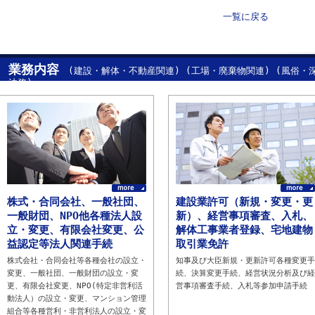
一覧に戻る
業務内容
(建設・解体・不動産関連) (工場・廃棄物関連) (風俗・
法務)
株式・合同会社、一般社団、
建設業許可（新規・変更・更
一般財団、NPO他各種法人設
新）、経営事項審査、入札、
立・変更、有限会社変更、公
解体工事業者登録、宅地建物
益認定等法人関連手続
取引業免許
株式会社・合同会社等各種会社の設立・
知事及び大臣新規・更新許可各種変更手
変更、一般社団、一般財団の設立・変
続、決算変更手続、経営状況分析及び経
更、有限会社変更、NPO(特定非営利活
営事項審査手続、入札等参加申請手続
動法人）の設立・変更、マンション管理
組合等各種営利・非営利法人の設立・変