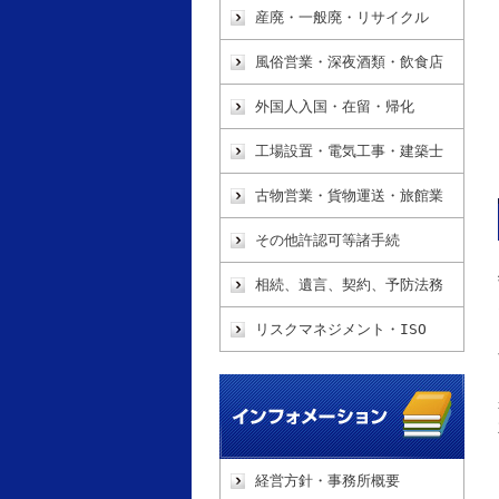
産廃・一般廃・リサイクル
風俗営業・深夜酒類・飲食店
外国人入国・在留・帰化
工場設置・電気工事・建築士
古物営業・貨物運送・旅館業
その他許認可等諸手続
相続、遺言、契約、予防法務
リスクマネジメント・ISO
経営方針・事務所概要