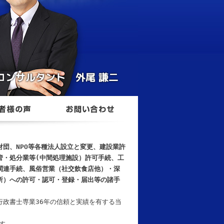
財団、NPO等各種法人設立と変更、建設業許
管・処分業等(中間処理施設）許可手続、工
関連手続、風俗営業（社交飲食店他）・深
所）への許可・認可・登録・届出等の諸手
政書士専業36年の信頼と実績を有する当
ます。