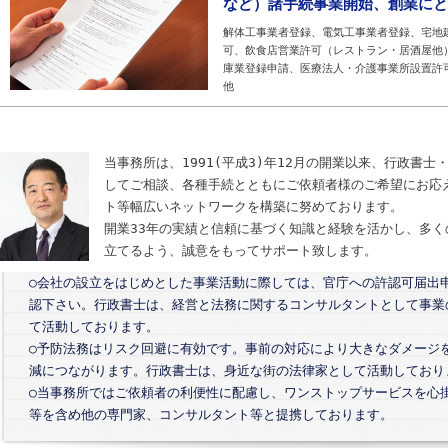
など）諸手続事業開始、創業にと
解体工事業者登録、電気工事業者登録、宅地
可、飲食店営業許可（レストラン・居酒屋他
庫業登録申請、医療法人・介護事業所設置許
他
当事務所は、1991(平成3)年12月の開業以来、行政書
してご相談、各種手続とともにご依頼者様のご希望にお応
ト等幅広いネットワークを構築に努めております。
開業33年の実績と信頼に基づく知識と経験を活かし、多
立てるよう、誠意をもってサポート致します。
○会社の設立をはじめとした事業活動に際しては、官庁への許認可届出
認下さい。行政書士は、経営と法務に関するコンサルタントとして事業
て活動しております。
○予防法務はリスク回避に有効です。事前の対応により大きなダメージ
減につながります。行政書士は、身近な街の法律家として活動しており
○当事務所ではご依頼者の利便性に配慮し、ワンストップサービスを心
等を含め他の専門家、コンサルタント等と提携しております。