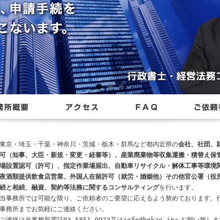
東京・埼玉・千葉・神奈川・茨城・栃木・群馬など都内近県の
会社、社団、
可（知事、大臣・新規・変更・経審等）、産業廃棄物等収集運搬・積替え保
場設置認可（許可）、指定作業場届出、自動車リサイクル・解体工事等環境
夜酒類提供飲食店営業、外国人在留許可（就労・婚姻他）その他官公署（役
続と相続、融資、契約等法務に関するコンサルティング
を行います。
当事務所では可能な限り、ご依頼者のご要望に応えるよう努めております。行
事務所までお気軽にご連絡ください。
ご連絡は当事務所電話03-5851-9973又はinfo@hokao.jpへお願い致し