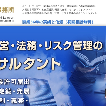
会社・社団・財団・NPO等各種法人設立／建設業許可/産業廃棄物許可
／風俗営業許可/ 飲食店営業/外国人在留／リスクマネジメント／
その他各種許認可手続/経営・法務・リスク管理の総合コンサルタント
開業36年の実績と信頼（初回相談無料)