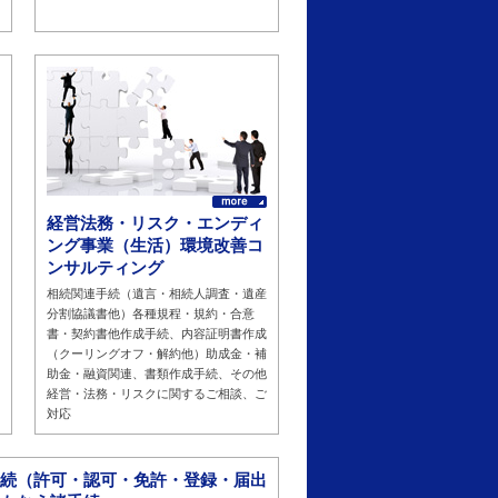
経営法務・リスク・エンディ
ング事業（生活）環境改善コ
ンサルティング
相続関連手続（遺言・相続人調査・遺産
分割協議書他）各種規程・規約・合意
書・契約書他作成手続、内容証明書作成
（クーリングオフ・解約他）助成金・補
助金・融資関連、書類作成手続、その他
経営・法務・リスクに関するご相談、ご
対応
続（許可・認可・免許・登録・届出