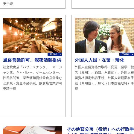
更手続
風俗営業許可、深夜酒類提供
外国人入国・在留・帰化
社交飲食店「パブ、スナック」、マージ
外国人在留資格の取得・変更（留学・就
ャン店、キャバレー、ゲームセンター、
労（雇用）、婚姻、永住他）、外国人在
性風俗関連、深夜酒類提供飲食店営業な
留資格認定申請手続、外国人短期滞在手
ど新規・変更等諸手続、飲食店営業許可
続（商用他）、帰化（日本国籍取得）手
申請手続
続
その他官公署（役所）への行政手