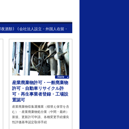
深夜酒類) (会社法人設立・外国人在留・
産業廃棄物許可・一般廃棄物
許可・自動車リサイクル許
可・再生事業者登録・工場設
置認可
産業廃棄物収集運搬業（積替え保管を含
む）・産業廃棄物処分業（中間・最終）
新規、更新許可申請、各種変更手続優良
性評価基準認定取得手続