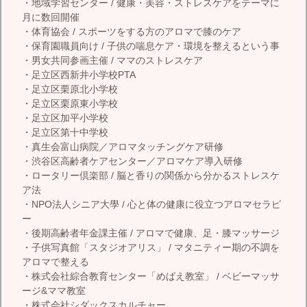
・地域学習センター / 健康・美容・ストレスケアをテーマに
月に数回開催
・体育協会 / スポーツをする方のアロマで膝のケア
・保育園職員向け / 子供の喘息ケア・環境を整えるという事
・男女共同参画主催 / ママのストレスケア
・足立区西新井小学校PTA
・足立区栗原北小学校
・足立区栗原東小学校
・足立区加平小学校
・足立区第十中学校
・真生会富山病院／アロマタッチングケア研修
・渋谷区高齢者ケアセンター／アロマケア導入研修
・ロータリー倶楽部 / 脳と香りの関係から分かるストレスケ
ア法
・NPO法人シニア大學 / 心と体の健康に役立つアロマセラピ
ー
・後期高齢者年金課主催 / アロマで健康、足・膝マッサージ
・子供写真館「スタジオアリス」 / マタニティー期の不調を
アロマで整える
・株式会社綜合教育センター「めばえ教室」 / ベビーマッサ
ージ&ママ教室
・株式会社シダックスカルチャー